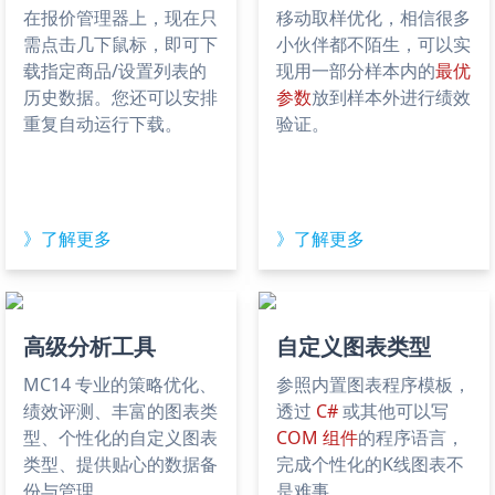
在报价管理器上，现在只
移动取样优化，相信很多
需点击几下鼠标，即可下
小伙伴都不陌生，可以实
载指定商品/设置列表的
现用一部分样本内的
最优
历史数据。您还可以安排
参数
放到样本外进行绩效
重复自动运行下载。
验证。
》了解更多
》了解更多
高级分析工具
自定义图表类型
MC14 专业的策略优化、
参照内置图表程序模板，
绩效评测、丰富的图表类
透过
C#
或其他可以写
型、个性化的自定义图表
COM 组件
的程序语言，
类型、提供贴心的数据备
完成个性化的K线图表不
份与管理。
是难事。