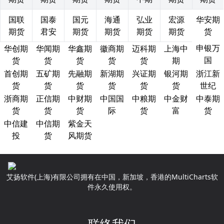
国联
国泰
国元
海通
弘业
宏源
华安期
期货
君安
期货
期货
期货
期货
货
申银万
华创期
华闻期
华鑫期
徽商期
迈科期
上海中
国
货
货
货
货
货
期
首创期
五矿期
先融期
新湖期
兴证期
银河期
浙江新
货
货
货
货
货
货
世纪
浙商期
正信期
中财期
中国国
中粮期
中金财
中泰期
货
货
货
际
货
富
货
中信建
中信期
紫金天
投
货
风期货
艾扬软件(上海)有限公司拥有在中国，新加坡，香港的MultiCharts软
件永久使用权。
联络我们